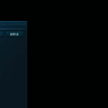
工
副职业