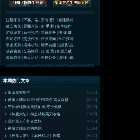
注册账号
|
下客户端
|
安装指引
|
登陆游戏
建立角色
|
界面介绍
|
新 手 村
|
基本操作
游戏设置
|
新手礼包
|
穿戴装备
|
快 捷 键
自动寻路
|
交接任务
|
任务界面
|
学习技能
装备买卖
|
摆摊功能
|
聊天功能
|
选副职业
获得魔宠
|
交易物品
|
传 送 员
|
职业天赋
装备强化
|
每日活动
|
创建公会
|
原创小说
本周热门文章
细谈魔宠培养
[12-13]
神魔大陆法师最强DPS加点 雷火双修
[08-19]
守护者纯副本天赋加点-守护天赋
[07-10]
《神魔大陆》神之试炼菜刀攻略
[10-20]
我的巨人守护者之旅
[03-15]
神魔大陆法师的悲剧
[12-06]
《神魔大陆》【暴风幻境】攻略
[08-22]