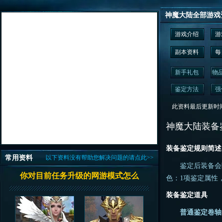
神魔大陆全部游戏
游戏介绍
游
副本资料
每
新手礼包
物
鉴定方法
强
此资料最后更新时间为： 2
神魔大陆装备
装备鉴定规则简述
常用资料
以下资料没有帮助您解决问题的请点此>>
鉴定后装备会随
你对目前任务升级的网游模式怎么
色：1项鉴定属性
装备鉴定道具
普通鉴定卷轴