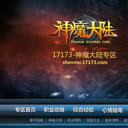
新手指南
｜
种族介绍
｜
职业资料
｜
技能大全
｜
副本资料
｜
副