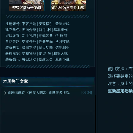
注册账号
|
下客户端
|
安装指引
|
登陆游戏
建立角色
|
界面介绍
|
新 手 村
|
基本操作
游戏设置
|
新手礼包
|
穿戴装备
|
快 捷 键
自动寻路
|
交接任务
|
任务界面
|
学习技能
装备买卖
|
摆摊功能
|
聊天功能
|
选副职业
获得魔宠
|
交易物品
|
传 送 员
|
职业天赋
装备强化
|
每日活动
|
创建公会
|
原创小说
使用方法：右键
选择要鉴定的装
本周热门文章
注意：身上的装
重新鉴定卷轴
新剧情解谜《神魔大陆2》新世界多图曝
[06-24]