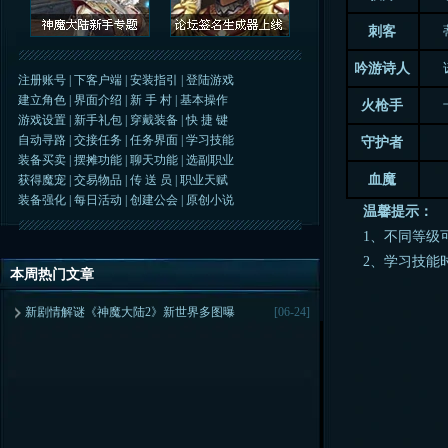
刺客
吟游诗人
注册账号
|
下客户端
|
安装指引
|
登陆游戏
建立角色
|
界面介绍
|
新 手 村
|
基本操作
火枪手
游戏设置
|
新手礼包
|
穿戴装备
|
快 捷 键
自动寻路
|
交接任务
|
任务界面
|
学习技能
守护者
装备买卖
|
摆摊功能
|
聊天功能
|
选副职业
血魔
获得魔宠
|
交易物品
|
传 送 员
|
职业天赋
装备强化
|
每日活动
|
创建公会
|
原创小说
温馨提示：
1、不同等级可
2、学习技能时
本周热门文章
新剧情解谜《神魔大陆2》新世界多图曝
[06-24]