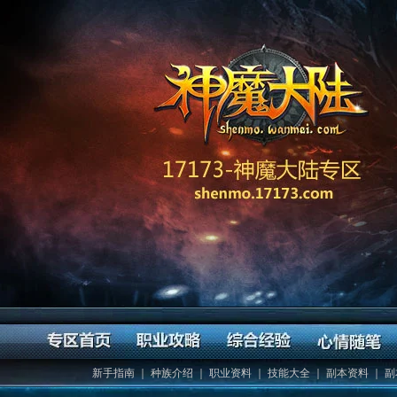
新手指南
｜
种族介绍
｜
职业资料
｜
技能大全
｜
副本资料
｜
副