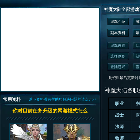
神魔大陆全部游戏
游戏介绍
游
副本资料
每
游戏设置
活
选择副职
获
登陆游戏
聊
此资料最后更新时间为： 2
神魔大陆各职
常用资料
以下资料没有帮助您解决问题的请点此>>
职业
你对目前任务升级的网游模式怎么
战士
法师
牧师