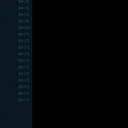
[04-25]
[04-15]
[04-11]
[03-29]
[03-25]
[03-17]
[03-17]
[03-17]
[03-17]
[03-17]
[03-17]
[03-17]
[03-17]
[03-17]
[03-17]
[03-17]