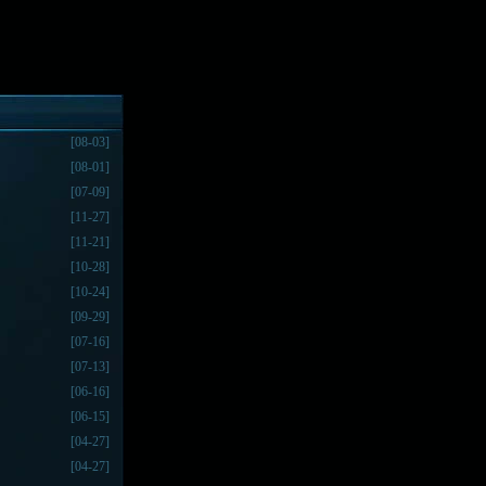
[08-03]
[08-01]
[07-09]
[11-27]
[11-21]
[10-28]
[10-24]
[09-29]
[07-16]
[07-13]
[06-16]
[06-15]
[04-27]
[04-27]