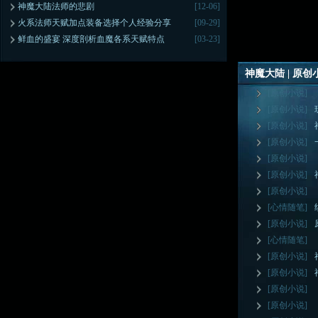
神魔大陆法师的悲剧
[12-06]
火系法师天赋加点装备选择个人经验分享
[09-29]
鲜血的盛宴 深度剖析血魔各系天赋特点
[03-23]
神魔大陆 | 原创
[原创小说]
[原创小说]
[原创小说]
[原创小说]
[原创小说]
[原创小说]
[原创小说]
[心情随笔]
[原创小说]
[心情随笔]
[原创小说]
[原创小说]
[原创小说]
[原创小说]