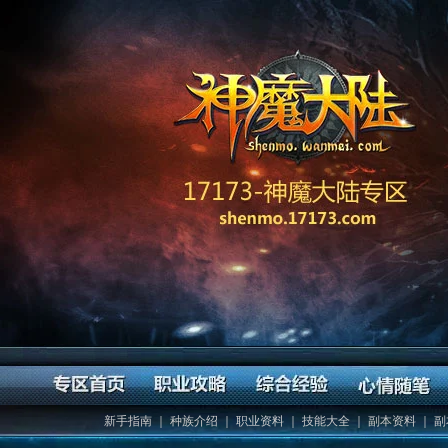
新手指南
｜
种族介绍
｜
职业资料
｜
技能大全
｜
副本资料
｜
副