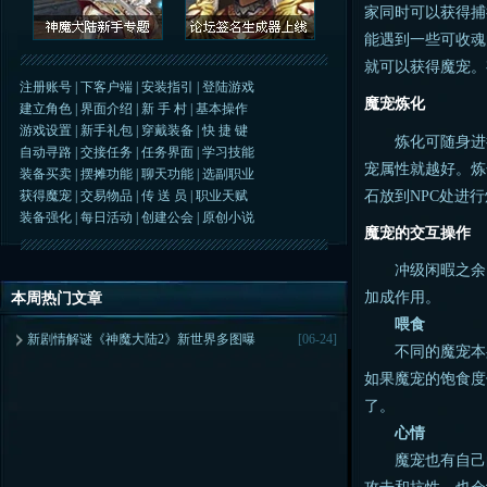
家同时可以获得捕
能遇到一些可收魂
就可以获得魔宠。
注册账号
|
下客户端
|
安装指引
|
登陆游戏
魔宠炼化
建立角色
|
界面介绍
|
新 手 村
|
基本操作
游戏设置
|
新手礼包
|
穿戴装备
|
快 捷 键
炼化可随身进行
自动寻路
|
交接任务
|
任务界面
|
学习技能
宠属性就越好。炼
装备买卖
|
摆摊功能
|
聊天功能
|
选副职业
石放到NPC处进
获得魔宠
|
交易物品
|
传 送 员
|
职业天赋
装备强化
|
每日活动
|
创建公会
|
原创小说
魔宠的交互操作
冲级闲暇之余，
加成作用。
本周热门文章
喂食
新剧情解谜《神魔大陆2》新世界多图曝
[06-24]
不同的魔宠本身
如果魔宠的饱食度
了。
心情
魔宠也有自己的