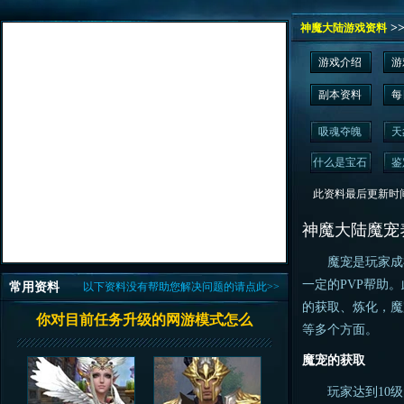
>
神魔大陆游戏资料
游戏介绍
游
副本资料
每
吸魂夺魄
天
什么是宝石
鉴
此资料最后更新时间为： 2
神魔大陆魔宠
魔宠是玩家成神
一定的PVP帮助
常用资料
以下资料没有帮助您解决问题的请点此>>
的获取、炼化，魔
你对目前任务升级的网游模式怎么
等多个方面。
魔宠的获取
玩家达到10级