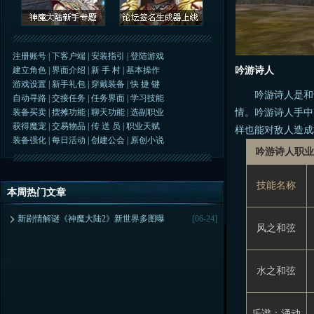
注册账号
|
下客户端
|
安装指引
|
登陆游戏
建立角色
|
界面介绍
|
新 手 村
|
基本操作
吟游诗人
游戏设置
|
新手礼包
|
穿戴装备
|
快 捷 键
吟游诗人是和谐
自动寻路
|
交接任务
|
任务界面
|
学习技能
情。吟游诗人手中
装备买卖
|
摆摊功能
|
聊天功能
|
选副职业
获得魔宠
|
交易物品
|
传 送 员
|
职业天赋
样也能对敌人造成
装备强化
|
每日活动
|
创建公会
|
原创小说
吟游诗人职
技能名称
本周热门文章
新剧情解谜《神魔大陆2》新世界多图曝
[06-24]
风之和弦
水之和弦
乐谱：涌动