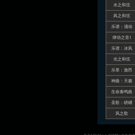
水之和弦
风之和弦
乐谱：涌动
律动之音1
乐谱：冰风
光之和弦
乐章：激昂
神曲：天籁
生命奏鸣曲
圣歌：磅礴
风之歌