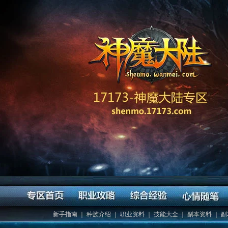
新手指南
｜
种族介绍
｜
职业资料
｜
技能大全
｜
副本资料
｜
副