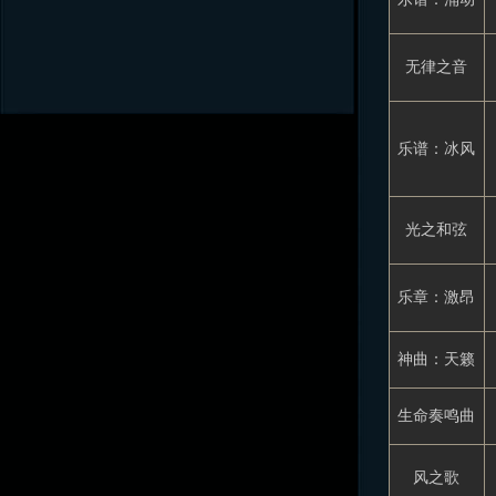
无律之音
乐谱：冰风
光之和弦
乐章：激昂
神曲：天籁
生命奏鸣曲
风之歌