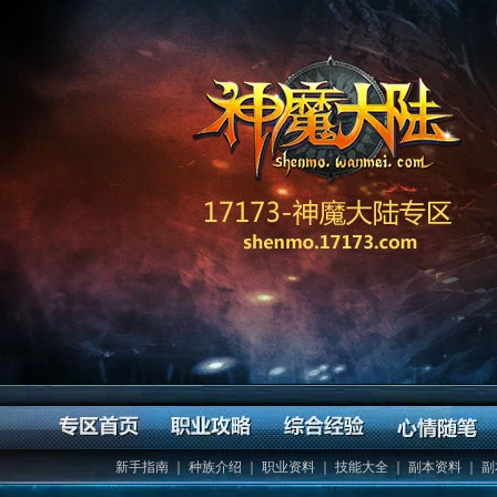
新手指南
｜
种族介绍
｜
职业资料
｜
技能大全
｜
副本资料
｜
副