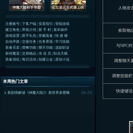
人物攻
注册账号
|
下客户端
|
安装指引
|
登陆游戏
建立角色
|
界面介绍
|
新 手 村
|
基本操作
捡取物
游戏设置
|
新手礼包
|
穿戴装备
|
快 捷 键
自动寻路
|
交接任务
|
任务界面
|
学习技能
与NPC
装备买卖
|
摆摊功能
|
聊天功能
|
选副职业
获得魔宠
|
交易物品
|
传 送 员
|
职业天赋
装备强化
|
每日活动
|
创建公会
|
原创小说
调整聊天
调整技能栏
本周热门文章
快捷键说
新剧情解谜《神魔大陆2》新世界多图曝
[06-24]