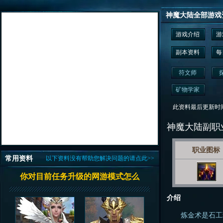
神魔大陆全部游戏
游戏介绍
游
副本资料
每
符文师
矿物学家
此资料最后更新时间为： 2
神魔大陆副职
职业图标
常用资料
以下资料没有帮助您解决问题的请点此>>
你对目前任务升级的网游模式怎么
介绍
炼金术是石工玫