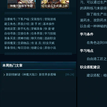
习。可以通过生产
的调和练习来获得
除了能生产出游
注册账号
|
下客户端
|
安装指引
|
登陆游戏
速药水、攻防药水
建立角色
|
界面介绍
|
新 手 村
|
基本操作
以合成一种神秘的
游戏设置
|
新手礼包
|
穿戴装备
|
快 捷 键
自动寻路
|
交接任务
|
任务界面
|
学习技能
学习条件
装备买卖
|
摆摊功能
|
聊天功能
|
选副职业
在角色达到10
获得魔宠
|
交易物品
|
传 送 员
|
职业天赋
装备强化
|
每日活动
|
创建公会
|
原创小说
学习地点
自由港工匠之家
本周热门文章
职业搭配建议
新剧情解谜《神魔大陆2》新世界多图曝
[06-24]
建议搭配：植