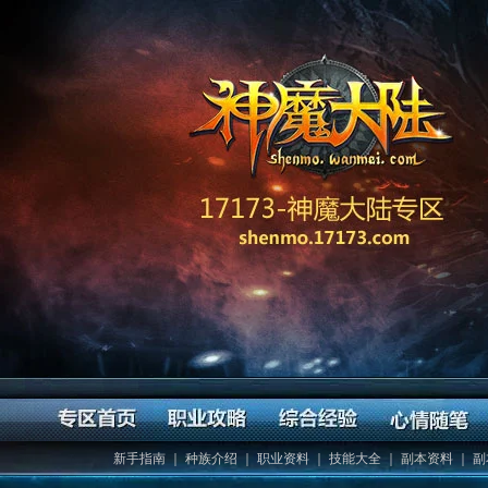
新手指南
｜
种族介绍
｜
职业资料
｜
技能大全
｜
副本资料
｜
副