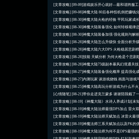
[文章攻略]
[09-09]
游戏娱乐开心就好—最和谐跨服工
[文章攻略]
[09-08]
神魔大陆 80后各种投机倒把赚钱
[文章攻略]
[08-30]
神魔大陆火枪的经验 平民玩家成
[文章攻略]
[08-30]
神魔大陆装备强化 如何转移规律
[文章攻略]
[08-30]
神魔大陆装备加强 强化规则与解
[文章攻略]
[08-28]
神魔大陆怎么升级快 全面分析升
[文章攻略]
[08-28]
神魔大陆六大DPS 火枪稳居悲剧
[文章攻略]
[08-28]
技能 天赋分析 为何火枪是个悲剧
[文章攻略]
[08-28]
神魔大陆75级副本暴风幻境通关
[文章攻略]
[08-27]
神魔大陆装备强化概率 提高强化
[文章攻略]
[08-27]
内测玩家 谈游戏烧钱 画面与游戏
[文章攻略]
[08-25]
神魔大陆高玩分析游戏为什么不火
[心情随笔]
[08-21]
带你走进克兰蒙多 谢谢陪我截了
[文章攻略]
[08-19]
《神魔大陆》水诗人养成计划
[未知
[文章攻略]
[08-19]
神魔大陆法师最强DPS加点 雷火
[文章攻略]
[08-19]
神魔大陆法师天赋加点 冰雷火最强
[文章攻略]
[08-19]
神魔法师三系天赋加点以及PK的
[文章攻略]
[08-19]
神魔大陆法师为何不是DPS最强的
[文章攻略]
[08-19]
神魔大陆守护也能DPS 打起架来