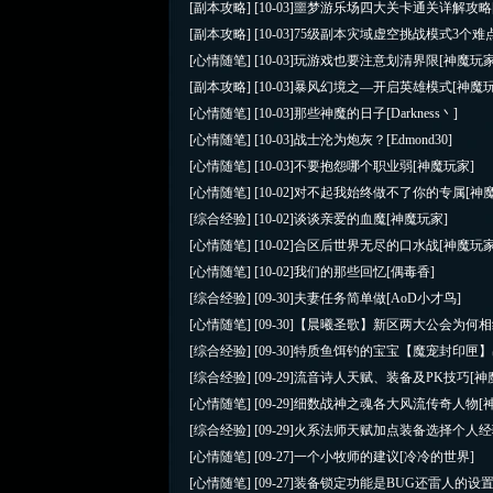
[副本攻略]
[10-03]
噩梦游乐场四大关卡通关详解攻略
[副本攻略]
[10-03]
75级副本灾域虚空挑战模式3个难
[心情随笔]
[10-03]
玩游戏也要注意划清界限
[神魔玩家
[副本攻略]
[10-03]
暴风幻境之—开启英雄模式
[神魔
[心情随笔]
[10-03]
那些神魔的日子
[Darkness丶]
[心情随笔]
[10-03]
战士沦为炮灰？
[Edmond30]
[心情随笔]
[10-03]
不要抱怨哪个职业弱
[神魔玩家]
[心情随笔]
[10-02]
对不起我始终做不了你的专属
[神
[综合经验]
[10-02]
谈谈亲爱的血魔
[神魔玩家]
[心情随笔]
[10-02]
合区后世界无尽的口水战
[神魔玩家
[心情随笔]
[10-02]
我们的那些回忆
[偶毒香]
[综合经验]
[09-30]
夫妻任务简单做
[AoD小才鸟]
[心情随笔]
[09-30]
【晨曦圣歌】新区两大公会为何相
[综合经验]
[09-30]
特质鱼饵钓的宝宝【魔宠封印匣】
[综合经验]
[09-29]
流音诗人天赋、装备及PK技巧
[神
[心情随笔]
[09-29]
细数战神之魂各大风流传奇人物
[
[综合经验]
[09-29]
火系法师天赋加点装备选择个人经
[心情随笔]
[09-27]
一个小牧师的建议
[冷冷的世界]
[心情随笔]
[09-27]
装备锁定功能是BUG还雷人的设