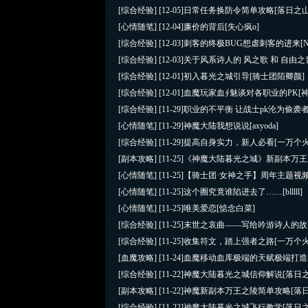
[综合经验]
[12-05]
日常任务换防令简单攻略
[落日之
[心情随笔]
[12-04]
廉价的背后
[失心疯o]
[综合经验]
[12-03]
刺客的终极BUG想虐刺客的进来
[
[综合经验]
[12-03]
关于风系诗人的 风之歌 和 自由之
[综合经验]
[12-01]
初入暮光之城引导
[骑士团陌卿颜]
[综合经验]
[12-01]
血魔玩家血∮魅谈对各职业的PK
[
[综合经验]
[11-29]
职业的不平衡 让战士pk沦为偷袭
[心情随笔]
[11-29]
神魔大陆我想说说
[axyoda]
[综合经验]
[11-29]
提高自身实力，新人必看
[一万个
[副本攻略]
[11-25]
《神魔大陆暮光之城》新副本万王
[心情随笔]
[11-25]
【骑士团·女神之手】周年主题视频友
[心情随笔]
[11-25]
这个圈究竟谁陷进去了……
[blllll]
[心情随笔]
[11-25]
唯美爱恋
[惦念白菜]
[综合经验]
[11-25]
末世之哀曲——写给吟游诗人的故
[综合经验]
[11-25]
收集符文，踏上强者之路
[一万个
[血魔攻略]
[11-24]
血魔移动血库极端的天赋极端打造
[综合经验]
[11-22]
神魔大陆暮光之城信仰解说
[落日
[副本攻略]
[11-22]
神魔新副本万王之陵简单攻略
[落
[综合经验]
[11-22]
神魔大陆暮光之城飞行教学
[落日