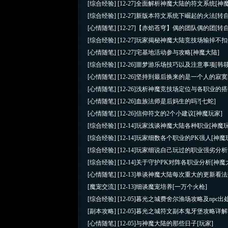
[综合经验]
[12-27]
全面解析神魔大陆的符文系统
[神
[综合经验]
[12-27]
新版本符文系统下崛起的火法
[转
[心情随笔]
[12-27]
【赤焰苍穹】偶的团队偶的团
[转
[综合经验]
[12-27]
玩家揭秘神魔大陆竞技场输掉不扣
[心情随笔]
[12-27]
宅基地活动参与攻略
[神魔大陆]
[综合经验]
[12-26]
噩梦游乐场技巧以及注意事项
[韩
[心情随笔]
[12-26]
坚持到最后换来的是一个人的寂寞
[心情随笔]
[12-26]
浅析神魔竞技场定位与各职业的搭
[心情随笔]
[12-26]
血族法师是后妈生的吗?
[七蛇]
[心情随笔]
[12-26]
信仰符文的2个小建议
[神魔玩家]
[综合经验]
[12-14]
玩家浅谈神魔大陆各种职业
[神魔
[综合经验]
[12-14]
玩家细数各个职业的PK强人
[神魔
[综合经验]
[12-14]
玩家细说自己玩过的职业强劣分析
[综合经验]
[12-14]
关于守护PK对阵各职业分析
[神魔
[心情随笔]
[12-13]
单谈神魔大陆每次重大的更新看法
[魔宠交流]
[12-13]
细谈魔宠培养
[一万个火枪]
[综合经验]
[12-05]
暮光之城费舍尔渔场攻略及npc出
[副本攻略]
[12-05]
暮光之城符文副本鬼牙堡攻略详解
[心情随笔]
[12-05]
与神魔大陆的那些日子
[玩家]