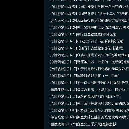
[心情随笔]
[02-05]
【回音沙漠】抖露一点当年的基情
[心情随笔]
[02-05]
【阳光海岸】“堰云十二少”**未
[综合经验]
[01-26]
80级后投机倒把的赚钱方法
[神魔
[心情随笔]
[01-26]
关于梦境中的点点滴滴的回忆
[神
[心情随笔]
[01-21]
黑暗血魔很尴尬
[神魔玩家]
[心情随笔]
[01-17]
75级的水诗伤不起呀
[神魔玩家]
[心情随笔]
[01-17]
【随写】克兰蒙多游记
[赵南往]
[心情随笔]
[01-17]
血族法师是后妈生的吗?
[神魔玩家
[心情随笔]
[01-17]
离开这个区，最后的一次感慨
[神
[牧师攻略]
[01-17]
关于精灵族牧师纯奶的天赋以及石
[心情随笔]
[01-17]
体验服的那点事（一）
[doct]
[心情随笔]
[01-17]
关于诗人出BUFF的大胆设想
[爱雪
[血魔攻略]
[01-17]
暗黑系血魔，淋漓尽致、得心应手
[心情随笔]
[01-17]
我对神魔大陆的想法
[烽丶芒]
[心情随笔]
[01-17]
关于两大种族法师冰霜天赋的BU
[心情随笔]
[01-02]
从游戏职业看待人的性格
[神魔玩家
[综合经验]
[01-02]
神魔大陆狂赚百万经验攻略
[神魔
[血魔攻略]
[12-29]
血魔的三系天赋
[魔神之影]