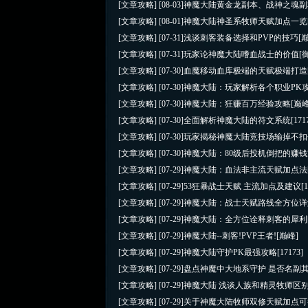
[文章攻略]
[08-03]
神魔大陆黄金龙副本、战神之魂副
[文章攻略]
[08-01]
神魔大陆神圣系牧师天赋加点一览
[文章攻略]
[07-31]
浅谈刺客装备选择和PVP的技巧
[
[文章攻略]
[07-31]
玩家论神魔大陆嗜血战士的价值
[
[文章攻略]
[07-30]
血魔移动血库极端的天赋极端打造
[文章攻略]
[07-30]
神魔大陆：玩家解析各个职业PK
[文章攻略]
[07-30]
神魔大陆：狂赚百万经验攻略
[巅峰
[文章攻略]
[07-30]
全面解析神魔大陆的符文系统
[171
[文章攻略]
[07-30]
玩家揭秘神魔大陆竞技场输掉不扣
[文章攻略]
[07-30]
神魔大陆：80级后投机倒把的赚
[文章攻略]
[07-29]
神魔大陆：血法非主流天赋加点法
[文章攻略]
[07-29]
53狂暴战士天赋 主流加点及建议
[
[文章攻略]
[07-29]
神魔大陆：战士天赋路线全方位详
[文章攻略]
[07-29]
神魔大陆：全方位诠释刺客的犀利
[文章攻略]
[07-29]
神魔大陆--刺客!PVP王者!
[巅峰]
[文章攻略]
[07-29]
神魔大陆守护PK最强攻略
[17173]
[文章攻略]
[07-29]
盘点神魔中大地系守护 是否名副
[文章攻略]
[07-29]
神魔大陆 浅谈人族和精灵牧师区
[文章攻略]
[07-29]
关于神魔大陆牧师双修天赋加点可