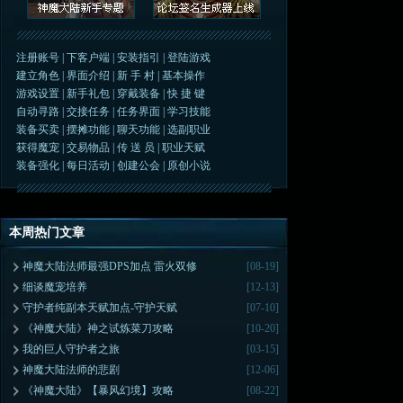
注册账号
|
下客户端
|
安装指引
|
登陆游戏
建立角色
|
界面介绍
|
新 手 村
|
基本操作
游戏设置
|
新手礼包
|
穿戴装备
|
快 捷 键
自动寻路
|
交接任务
|
任务界面
|
学习技能
装备买卖
|
摆摊功能
|
聊天功能
|
选副职业
获得魔宠
|
交易物品
|
传 送 员
|
职业天赋
装备强化
|
每日活动
|
创建公会
|
原创小说
本周热门文章
神魔大陆法师最强DPS加点 雷火双修
[08-19]
细谈魔宠培养
[12-13]
守护者纯副本天赋加点-守护天赋
[07-10]
《神魔大陆》神之试炼菜刀攻略
[10-20]
我的巨人守护者之旅
[03-15]
神魔大陆法师的悲剧
[12-06]
《神魔大陆》【暴风幻境】攻略
[08-22]