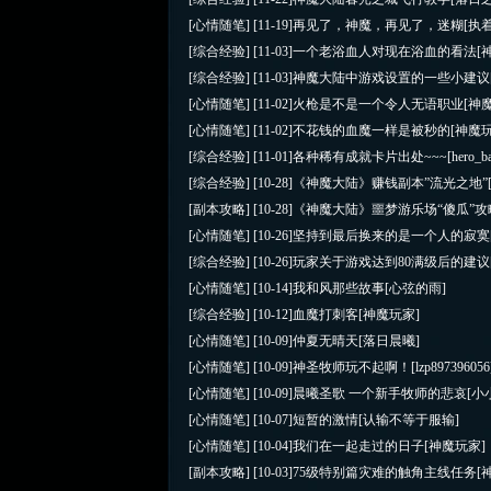
[心情随笔]
[11-19]
再见了，神魔，再见了，迷糊
[执
[综合经验]
[11-03]
一个老浴血人对现在浴血的看法
[
[综合经验]
[11-03]
神魔大陆中游戏设置的一些小建议
[心情随笔]
[11-02]
火枪是不是一个令人无语职业
[神
[心情随笔]
[11-02]
不花钱的血魔一样是被秒的
[神魔
[综合经验]
[11-01]
各种稀有成就卡片出处~~~
[hero_b
[综合经验]
[10-28]
《神魔大陆》赚钱副本”流光之地”
[副本攻略]
[10-28]
《神魔大陆》噩梦游乐场“傻瓜”攻
[心情随笔]
[10-26]
坚持到最后换来的是一个人的寂寞
[综合经验]
[10-26]
玩家关于游戏达到80满级后的建议
[心情随笔]
[10-14]
我和风那些故事
[心弦的雨]
[综合经验]
[10-12]
血魔打刺客
[神魔玩家]
[心情随笔]
[10-09]
仲夏无晴天
[落日晨曦]
[心情随笔]
[10-09]
神圣牧师玩不起啊！
[lzp897396056
[心情随笔]
[10-09]
晨曦圣歌 一个新手牧师的悲哀
[小
[心情随笔]
[10-07]
短暂的激情
[认输不等于服输]
[心情随笔]
[10-04]
我们在一起走过的日子
[神魔玩家]
[副本攻略]
[10-03]
75级特别篇灾难的触角主线任务
[