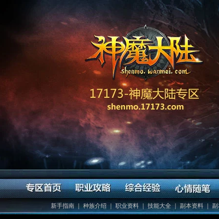
新手指南
｜
种族介绍
｜
职业资料
｜
技能大全
｜
副本资料
｜
副