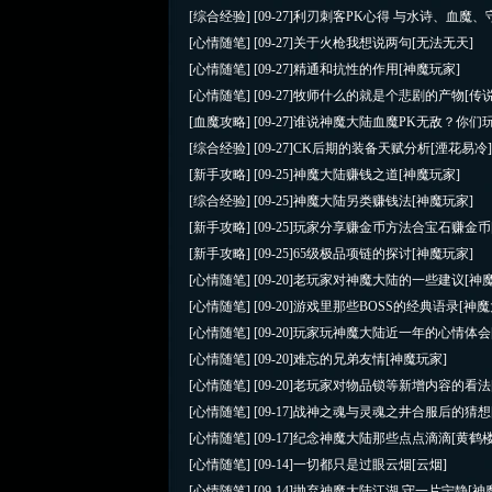
[综合经验]
[09-27]
利刃刺客PK心得 与水诗、血魔、
[心情随笔]
[09-27]
关于火枪我想说两句
[无法无天]
[心情随笔]
[09-27]
精通和抗性的作用
[神魔玩家]
[心情随笔]
[09-27]
牧师什么的就是个悲剧的产物
[传
[血魔攻略]
[09-27]
谁说神魔大陆血魔PK无敌？你们
[综合经验]
[09-27]
CK后期的装备天赋分析
[湮花易冷
[新手攻略]
[09-25]
神魔大陆赚钱之道
[神魔玩家]
[综合经验]
[09-25]
神魔大陆另类赚钱法
[神魔玩家]
[新手攻略]
[09-25]
玩家分享赚金币方法合宝石赚金币
[新手攻略]
[09-25]
65级极品项链的探讨
[神魔玩家]
[心情随笔]
[09-20]
老玩家对神魔大陆的一些建议
[神
[心情随笔]
[09-20]
游戏里那些BOSS的经典语录
[神魔
[心情随笔]
[09-20]
玩家玩神魔大陆近一年的心情体会
[心情随笔]
[09-20]
难忘的兄弟友情
[神魔玩家]
[心情随笔]
[09-20]
老玩家对物品锁等新增内容的看法
[心情随笔]
[09-17]
战神之魂与灵魂之井合服后的猜想
[心情随笔]
[09-17]
纪念神魔大陆那些点点滴滴
[黄鹤楼
[心情随笔]
[09-14]
一切都只是过眼云烟
[云烟]
[心情随笔]
[09-14]
抛弃神魔大陆江湖 守一片宁静
[神