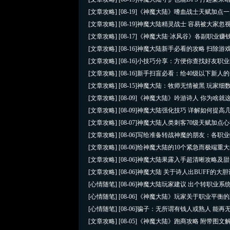
[文章攻略]
[08-19]
《神魔大陆》嗜血战士天赋加点一
[文章攻略]
[08-19]
神魔大陆精灵战士 容易被大家忽
[文章攻略]
[08-17]
《神魔大陆·冰风谷》各副职业赚
[文章攻略]
[08-16]
神魔大陆新手必看的攻略 扫除游
[文章攻略]
[08-16]
小技巧分享：方便你查找好友职业
[文章攻略]
[08-16]
新手扫盲必看：给40级以下新人
[文章攻略]
[08-15]
神魔大陆：牧师无情被黑 玩家细
[文章攻略]
[08-09]
《神魔大陆》吟游诗人 你为啥就
[文章攻略]
[08-09]
神魔大陆强化技巧 详解如何提高
[文章攻略]
[08-07]
神魔大陆人类刺客70级天赋加点
[文章攻略]
[08-06]
写给准备转战神魔的朋友：各职业
[文章攻略]
[08-06]
给神魔大陆的10个紧急而极端重
[文章攻略]
[08-06]
神魔大陆果露入手超清晰攻略及甜
[文章攻略]
[08-06]
神魔大陆 关于诗人出BUFF的大
[心情随笔]
[08-06]
神魔大陆玩家建议 出个转职业系
[心情随笔]
[08-06]
《神魔大陆》玩家关于职业平衡的
[心情随笔]
[08-06]
骗子：无所谓有钱人或熟人 能再
[文章攻略]
[08-05]
《神魔大陆》跑商攻略 附带图文