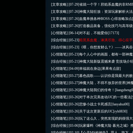
[文章攻略]
[07-29]
省就一个字！邪焰系血魔的非RM
[文章攻略]
[07-26]
神魔大陆狂放：资深玩家解析火法
[文章攻略]
[07-26]
血魔单挑各种BOSS 心得攻略加点
[文章攻略]
[07-26]
打造极品装备，强化技巧与高等级
[心情随笔]
[06-14]
对不起，不能爱你
[17173]
[综合经验]
[05-23]
暗黑系血魔，淋漓尽致、得心应
[综合经验]
[05-23]
《喂，你想发财么？》——冰风谷
[心情随笔]
[05-23]
每个人心中的画面，都有一部神魔
[综合经验]
[05-21]
神魔大陆新版震撼来袭 竞技场介
[心情随笔]
[04-09]
幸福就在身边
[果果有点甜]
[心情随笔]
[03-27]
暮色战歌——认识你是我最大的败
[心情随笔]
[03-27]
神魔大陆，不得不放弃的世界
[神
[心情随笔]
[03-26]
神魔大陆我们的传奇！
[liangzheng
[心情随笔]
[03-26]
对于本次完美改动JJC的一些看法
[心情随笔]
[03-26]
悲惨小战士卡死感言
[fanyahui00]
[心情随笔]
[03-26]
关于这次更新后的JJC
[ryh0830]
[心情随笔]
[03-26]
玩了这么久，突然发现奶妈很强大
[综合经验]
[03-06]
玩家爆料《神魔大陆·暮光之城》
[综合经验]
[02-10]
【心灵MS的祷告】-罪人，跪下，