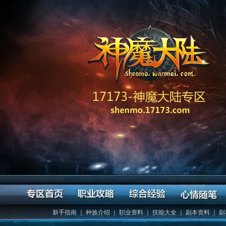
新手指南
｜
种族介绍
｜
职业资料
｜
技能大全
｜
副本资料
｜
副