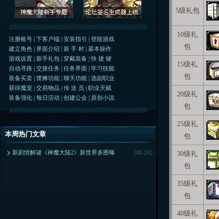
5级礼包
10级礼
注册账号
|
下客户端
|
安装指引
|
登陆游戏
包
建立角色
|
界面介绍
|
新 手 村
|
基本操作
游戏设置
|
新手礼包
|
穿戴装备
|
快 捷 键
15级礼
自动寻路
|
交接任务
|
任务界面
|
学习技能
包
装备买卖
|
摆摊功能
|
聊天功能
|
选副职业
获得魔宠
|
交易物品
|
传 送 员
|
职业天赋
20级礼
装备强化
|
每日活动
|
创建公会
|
原创小说
包
25级礼
本周热门文章
包
新剧情解谜《神魔大陆2》新世界多图曝
[06-24]
30级礼
包
35级礼
包
40级礼