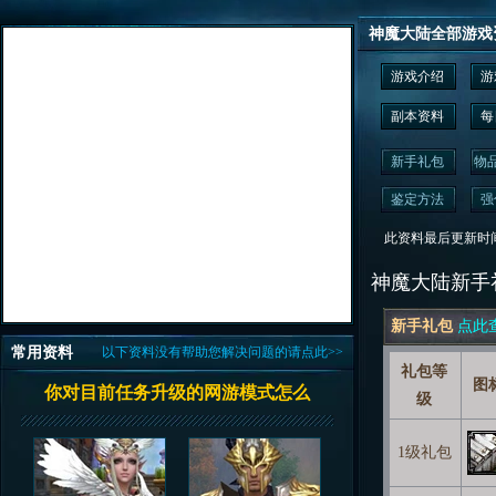
神魔大陆全部游戏
游戏介绍
游
副本资料
每
新手礼包
物
鉴定方法
强
此资料最后更新时间为： 2
神魔大陆新手
新手礼包
点此
常用资料
以下资料没有帮助您解决问题的请点此>>
礼包等
图
你对目前任务升级的网游模式怎么
级
1级礼包