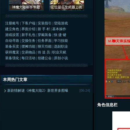
注册账号
|
下客户端
|
安装指引
|
登陆游戏
建立角色
|
界面介绍
|
新 手 村
|
基本操作
游戏设置
|
新手礼包
|
穿戴装备
|
快 捷 键
自动寻路
|
交接任务
|
任务界面
|
学习技能
装备买卖
|
摆摊功能
|
聊天功能
|
选副职业
获得魔宠
|
交易物品
|
传 送 员
|
职业天赋
装备强化
|
每日活动
|
创建公会
|
原创小说
本周热门文章
新剧情解谜《神魔大陆2》新世界多图曝
[06-24]
角色信息栏