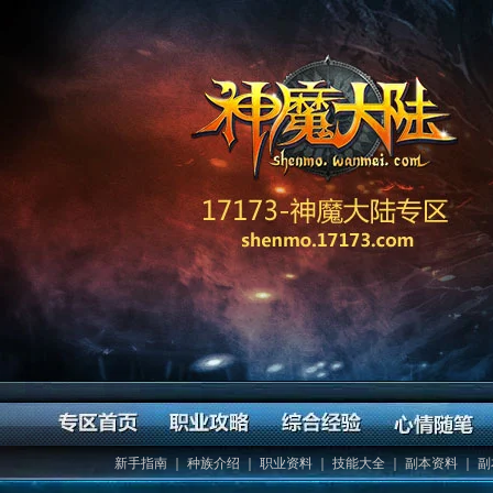
新手指南
｜
种族介绍
｜
职业资料
｜
技能大全
｜
副本资料
｜
副