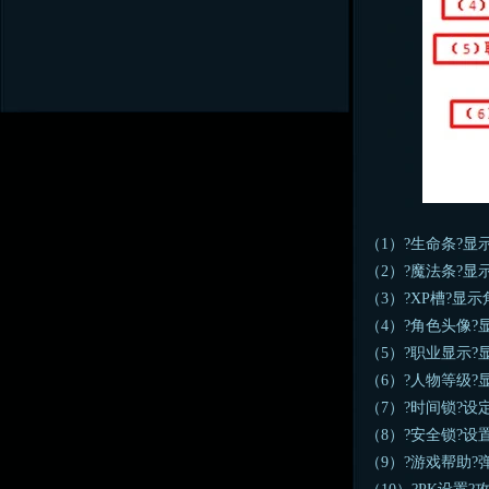
（1）?生命条?
（2）?魔法条?显
（3）?XP槽?显
（4）?角色头像
（5）?职业显示
（6）?人物等级
（7）?时间锁?设
（8）?安全锁?设
（9）?游戏帮助