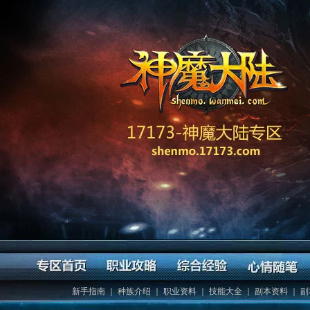
新手指南
｜
种族介绍
｜
职业资料
｜
技能大全
｜
副本资料
｜
副