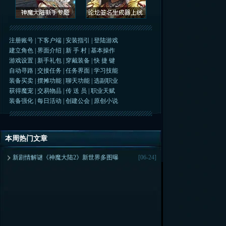
注册账号
|
下客户端
|
安装指引
|
登陆游戏
建立角色
|
界面介绍
|
新 手 村
|
基本操作
游戏设置
|
新手礼包
|
穿戴装备
|
快 捷 键
自动寻路
|
交接任务
|
任务界面
|
学习技能
装备买卖
|
摆摊功能
|
聊天功能
|
选副职业
获得魔宠
|
交易物品
|
传 送 员
|
职业天赋
装备强化
|
每日活动
|
创建公会
|
原创小说
本周热门文章
新剧情解谜《神魔大陆2》新世界多图曝
[06-24]