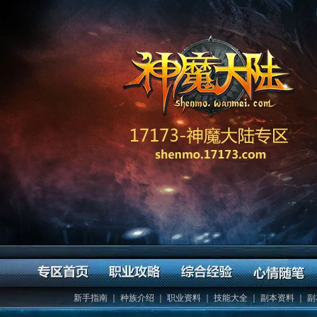
新手指南
｜
种族介绍
｜
职业资料
｜
技能大全
｜
副本资料
｜
副