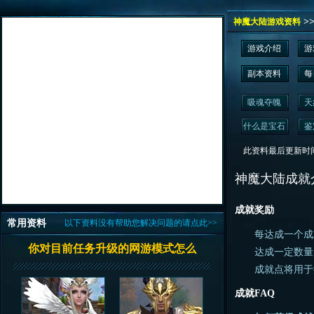
>
神魔大陆游戏资料
游戏介绍
游
副本资料
每
吸魂夺魄
天
什么是宝石
鉴
此资料最后更新时间为： 2
神魔大陆成就
成就奖励
常用资料
以下资料没有帮助您解决问题的请点此>>
每达成一个成就
你对目前任务升级的网游模式怎么
达成一定数量的
成就点将用于
成就FAQ