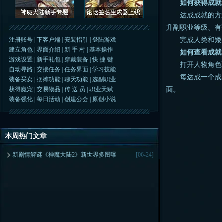
如何获得成就
达成成就的方式
升副职业等级、有
完成人类和矮人
注册账号
|
下客户端
|
安装指引
|
登陆游戏
建立角色
|
界面介绍
|
新 手 村
|
基本操作
如何查看成就
游戏设置
|
新手礼包
|
穿戴装备
|
快 捷 键
打开人物角色面板
自动寻路
|
交接任务
|
任务界面
|
学习技能
每达成一个成就
装备买卖
|
摆摊功能
|
聊天功能
|
选副职业
面。
获得魔宠
|
交易物品
|
传 送 员
|
职业天赋
装备强化
|
每日活动
|
创建公会
|
原创小说
本周热门文章
新剧情解谜《神魔大陆2》新世界多图曝
[06-24]