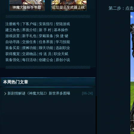
第二步：点击‘
注册账号
|
下客户端
|
安装指引
|
登陆游戏
建立角色
|
界面介绍
|
新 手 村
|
基本操作
游戏设置
|
新手礼包
|
穿戴装备
|
快 捷 键
自动寻路
|
交接任务
|
任务界面
|
学习技能
装备买卖
|
摆摊功能
|
聊天功能
|
选副职业
获得魔宠
|
交易物品
|
传 送 员
|
职业天赋
装备强化
|
每日活动
|
创建公会
|
原创小说
本周热门文章
新剧情解谜《神魔大陆2》新世界多图曝
[06-24]