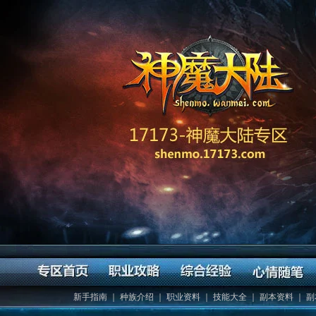
新手指南
｜
种族介绍
｜
职业资料
｜
技能大全
｜
副本资料
｜
副