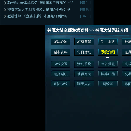
35+级玩家体验感受 神魔属国产游戏的上品
[08-10]
神魔大陆人类刺客70级天赋加点心得分享
[08-07]
挺进珠峰 《狼族来袭》体验亮相倒计时
[10-10]
神魔大陆全部游戏资料
>>
神魔大陆系统介绍
游戏介绍
游戏背景
新手上路
种
副本资料
每日活动
系统介绍
道
游戏设置
活动系统
装备强化
完
选择副职
获得魔宠
摆摊功能
交
登陆游戏
聊天交友
键设置
界