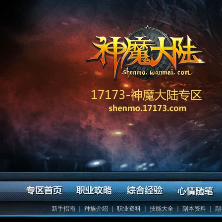
新手指南
｜
种族介绍
｜
职业资料
｜
技能大全
｜
副本资料
｜
副