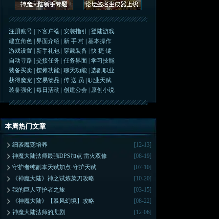
注册账号
|
下客户端
|
安装指引
|
登陆游戏
建立角色
|
界面介绍
|
新 手 村
|
基本操作
游戏设置
|
新手礼包
|
穿戴装备
|
快 捷 键
自动寻路
|
交接任务
|
任务界面
|
学习技能
装备买卖
|
摆摊功能
|
聊天功能
|
选副职业
获得魔宠
|
交易物品
|
传 送 员
|
职业天赋
装备强化
|
每日活动
|
创建公会
|
原创小说
本周热门文章
细谈魔宠培养
[12-13]
神魔大陆法师最强DPS加点 雷火双修
[08-19]
守护者纯副本天赋加点-守护天赋
[07-10]
《神魔大陆》神之试炼菜刀攻略
[10-20]
我的巨人守护者之旅
[03-15]
《神魔大陆》【暴风幻境】攻略
[08-22]
神魔大陆法师的悲剧
[12-06]