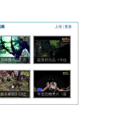
视频
上传
|
更多
【月玲珑出品】古
盗香村出品《卡拉
楚天家园】C9之
年度恶搞大片《最