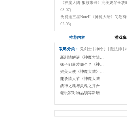
《神魔大陆·狼族来袭》完美奶琴全攻
03-07)
免费送三星NoteII《神魔大陆》问卷
02-03)
推荐内容
游戏资
攻略分类：
鬼剑士
|
神枪手
|
魔法师
|
新剧情解谜《神魔大陆…
妹子们最爱哪个？《神…
媲美天使《神魔大陆》…
趣谈情人节《神魔大陆…
战神之魂与灵魂之井合…
老玩家对物品锁等新增…