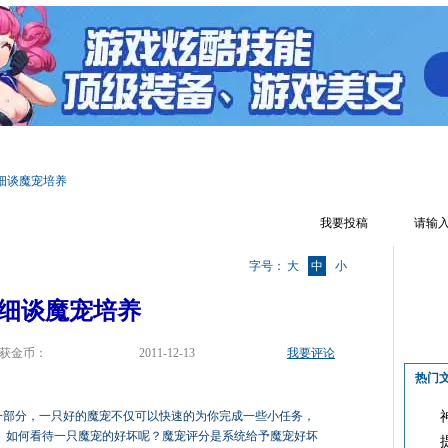
区首页
游戏资料
文章攻略
游戏达人
游戏视频
游戏截图
细谈魔宠培养
我要投稿
字号：
大
中
小
细谈魔宠培养
获金币：
2011-12-13
我要评论
热门
部分，一只好的魔宠不仅可以快速的为你完成一些小任务，
。如何看待一只魔宠的好坏呢？魔宠评分是系统给予魔宠好坏