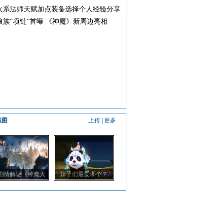
火系法师天赋加点装备选择个人经验分享
狼族“项链”首曝 《神魔》新周边亮相
截图
上传
|
更多
剧情解谜《神魔大
妹子们最爱哪个？
2》新世界多图曝光
《神魔大陆》拉风坐
骑秀