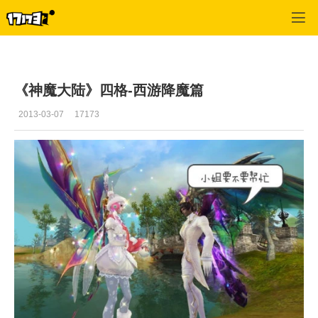
神魔大陆
>
原创漫画
>
正文
《神魔大陆》四格-西游降魔篇
2013-03-07
17173