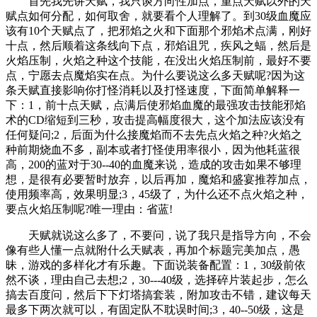
首先我先讲天赋，我只谈方向性加点，重点天赋以外的天
赋点如何分配，如何取舍，就要看个人理解了。到30级血魔应
该有10个天赋点了，把邪焰之火和下面那个邪焰术点满，刚好
十点，然后顺着这条线向下点，邪焰诅咒，疾风之蝠，然后是
火焰压制，火焰之种这个技能，在没出火焰压制前，最好不要
点，宁愿去点魔焰实在点。为什么要说这么多天赋呢?因为这
条天赋直接影响你打怪消耗以及打怪速度，下面简单解释一
下：1，前十点天赋，点满后使邪焰血魔的最强攻击技能邪焰
术的CD缩短到三秒，攻击提高幅度很大，这个加法应该没有
任何疑问;2，后面为什么接魔焰而不去先点火焰之种?火焰之
种前期烧血不多，副本或者打怪使用率很小，因为他耗蓝很
高，200的蓝对于30--40的血魔来说，造成的攻击如果不够理
想，是很有必要暂时放弃，以后再加，魔焰和盛宴推荐加点，
使用频率高，效果明显;3，45级了，为什么还不点火焰之种，
要点火焰压制呢?唯一理由：省蓝!
天赋就说这么多了，不要问，说了我只是指导方向，不会
像有些人懂一点就附什么天赋表，再加个标题完美加点，愚
昧，游戏的多样化才有乐趣。下面说装备配置：1，30级前依
然不谈，理由自己去想;2，30---40级，选择碎片装起步，怎么
搞去百度问，然后下下灯塔搞套装，附加攻击不错，建议每天
最多下两次就可以，有固定队不耽误时间;3，40--50级，这是