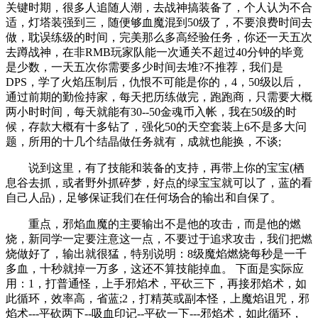
关键时期，很多人追随人潮，去战神搞装备了，个人认为不合
适，灯塔装强到三，随便够血魔混到50级了，不要浪费时间去
做，耽误练级的时间，完美那么多高经验任务，你还一天五次
去蹲战神，在非RMB玩家队能一次通关不超过40分钟的毕竟
是少数，一天五次你需要多少时间去堆?不推荐，我们是
DPS，学了火焰压制后，仇恨不可能是你的，4，50级以后，
通过前期的勤俭持家，每天把历练做完，跑跑商，只需要大概
两小时时间，每天就能有30--50金魂币入帐，我在50级的时
候，存款大概有十多钻了，强化50的天空套装上6不是多大问
题，所用的十几个结晶做任务就有，成就也能换，不谈;
说到这里，有了技能和装备的支持，再带上你的宝宝(栖
息谷去抓，或者野外抓碎梦，好点的绿宝宝就可以了，蓝的看
自己人品)，足够保证我们在任何场合的输出和自保了。
重点，邪焰血魔的主要输出不是他的攻击，而是他的燃
烧，新同学一定要注意这一点，不要过于追求攻击，我们把燃
烧做好了，输出就很猛，特别说明：8级魔焰燃烧每秒是一千
多血，十秒就掉一万多，这还不算技能掉血。 下面是实际应
用：1，打普通怪，上手邪焰术，平砍三下，再接邪焰术，如
此循环，效率高，省蓝;2，打精英或副本怪，上魔焰诅咒，邪
焰术---平砍两下--吸血印记--平砍一下---邪焰术，如此循环，