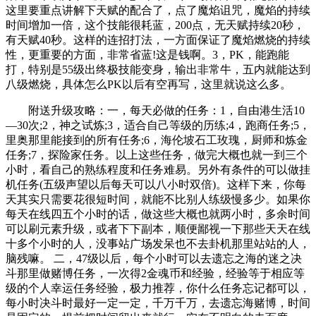
这里要重点讲解下天赋的配合了，点了魔焰诅咒，魔焰的持续
时间增加一倍，这个技能很耗蓝，200点，无天赋持续20秒，
有天赋40秒。这样的连招打法，一方面保证了魔焰燃烧的持续
性，更重要的方面，非常省蓝!这是钱啊。3，PK，能跑能
打，特别是55级出终极技能变身，输出非常牛，五内就能达到
八级燃烧，具体怎么PK以后有空再写，这里就说这么多。
附送升级攻略：一，每天必做的任务：1，自由港生活10
—30次;2，神之试炼;3，适合自己等级的历练;4，跑商任务;5，
里奥那里能接到的所有任务;6，海伦坡石工玫瑰，厨师和炼金
任务;7，探险家任务。以上这些任务，做完大概也就一到三个
小时，看自己的熟练程度和任务难易。另外有条件的可以做挂
机任务(五级声望以后每天可以八小时双倍)。这样下来，你每
天其实只需要花很短时间，就能不比别人练级慢多少。如果你
每天在线四五个小时的话，做这些大概也就两小时，多余时间
可以刷元素升级，或者下下副本，顺便鄙视一下那些天天在线
十多个小时的人，没事站广场发呆也不去卦机那里站站的人，
脑残嘛。 二，47级以后，每个小时可以去遗忘之海的迷之决
斗那里做赌博任务，一次得2金魂币和经验，经验等于相应等
级的个人幸运任务经验，极力推荐，你什么任务忘记都可以，
每小时决斗时最好一定一定，千万千万，去遗忘海赌博，时间