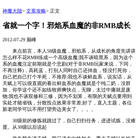
神魔大陆
>
文章攻略
>
正文
省就一个字！邪焰系血魔的非RMB成长
2012-07-29
巅峰
来点前言，本人58级血魔，邪焰系，从成长的角度先讲讲
怎么样不花RMB练成一个高级血魔;我不谈暗黑系，因为这个
系的血魔注定前期就是个悲剧(对于非RMB玩家来说，下同，
不再注释)，高耗蓝，打别人同时自己还掉血，怪没打死你，
自己把自己打个半死，不推荐;我也不谈鲜血系，说实话，从
天赋上可以很直观的看出鲜血系的血魔就是个纯二奶，没群
加，你学这个还不如练牧师爽快点，无聊，太过中庸就是废
物;我也不谈双修和三修，因为不划算，有限的天赋点要用到
实处才能省钱，分散投点效果非常差;好了，直入主题，各位
新老同学可以不用打望旁边美女了。。。。
30级前的修炼就跳过了，自己扫扫任务，进进试炼，没难
度。从30级以后说起