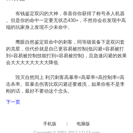
有钱鉴定双闪的大神，恭喜你你获得了称号杀人机器
。但是你的命中一定要无状态430+，不然你会在发现中高
端的玩家身上发现不少未命中。
鹰眼自然鉴定双命中的刺客，同等级装备下是双闪套
的克星，但代价就是自己更容易被控制(低闪避=容易被打
到=容易被控制技能打到=容易被控制)，且急速闪避的效果
会大大大大大大大大降低
毁灭自然同上 利刃刺客高暴率=高晕率=高控制率=高
击杀率。双暴击伤害比双闪避还要难洗，如果你爸不是李
刚的话，最好不要动这个念头。
下一页
手机版
|
电脑版
Copyright © 2001-2017 17173.com