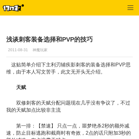
神魔大陆
>
综合经验
>
正文
浅谈刺客装备选择和PVP的技巧
2011-08-31
神魔玩家
这贴简单介绍下主利刃辅疾影刺客的装备选择和PVP思
维，由于本人写文苦手，此文无开头无介绍。
天赋
双修刺客的天赋分配问题现在几乎没有争议了，不过
我的天赋加点比较非主流
第一排：【禁速】 只点一点，噩梦绝杀2秒的额外减
速，防止目标逃跑和截商时有奇效，2点的话只附加3秒的