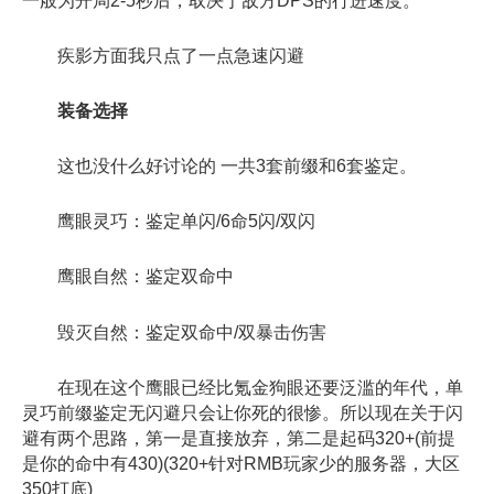
一般为开局2-5秒后，取决于敌方DPS的行进速度。
疾影方面我只点了一点急速闪避
装备选择
这也没什么好讨论的 一共3套前缀和6套鉴定。
鹰眼灵巧：鉴定单闪/6命5闪/双闪
鹰眼自然：鉴定双命中
毁灭自然：鉴定双命中/双暴击伤害
在现在这个鹰眼已经比氪金狗眼还要泛滥的年代，单
灵巧前缀鉴定无闪避只会让你死的很惨。所以现在关于闪
避有两个思路，第一是直接放弃，第二是起码320+(前提
是你的命中有430)(320+针对RMB玩家少的服务器，大区
350打底)