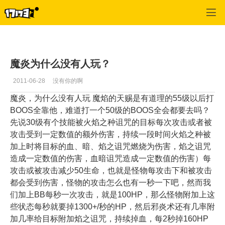
神魔大陆
>
血魔攻略
>
正文
魔炎为什么没有人玩？
2011-06-28
没有你的啊
魔炎，为什么没有人玩 魔焰的天赐是有道理的55级以后打
BOOS全靠他，难道打一个50级的BOOS全会都要去吗？
先说30级有个技能被火焰之种诅咒的目标每次攻击或者被
攻击受到一定数值的额外伤害，持续一段时间火焰之种被
加上时将目标的血、暗、焰之诅咒燃烧为伤害，焰之诅咒
造成一定数值的伤害，血暗诅咒造成一定数值的伤害）每
攻击或被攻击减少50生命，也就是怪物每攻击下和被攻击
都会受到伤害，怪物的攻击怎么也有一秒一下吧，然而我
们加上BB每秒一次攻击，就是100HP，那么怪物附加上这
些状态每秒就要掉1300+/秒的HP，然后邪炎术还有几率附
加几率给目标附加焰之诅咒，持续掉血，每2秒掉160HP