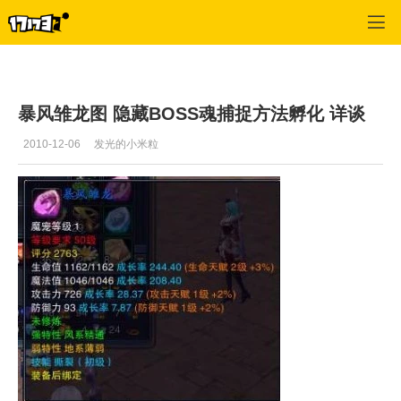
神魔大陆
>
魔宠交流
>
正文
暴风雏龙图 隐藏BOSS魂捕捉方法孵化 详谈
2010-12-06
发光的小米粒