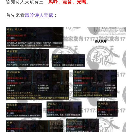
皆知诗人天赋有三：
凤吟、流音、光鸣
。
首先来看
凤吟诗人天赋
：