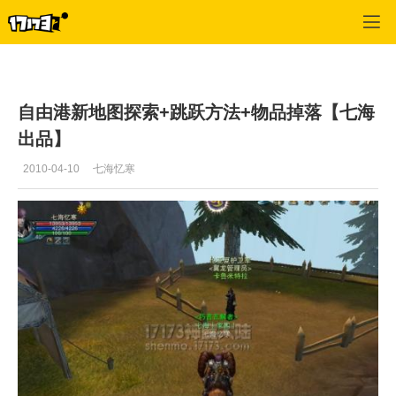
神魔大陆
>
综合经验
>
正文
自由港新地图探索+跳跃方法+物品掉落【七海
出品】
2010-04-10
七海忆寒